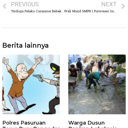
PREVIOUS
NEXT
Terduga Pelaku Curanmor Babak-belur di Hajar Massa Desa Sumberrejo Purwosari
Wali Murid SMPN 1 Purwosari Geram, Setelah Tau Anaknya Menjadi Korban Pemukulan Oknum Guru
Berita lainnya
Polres Pasuruan
Warga Dusun