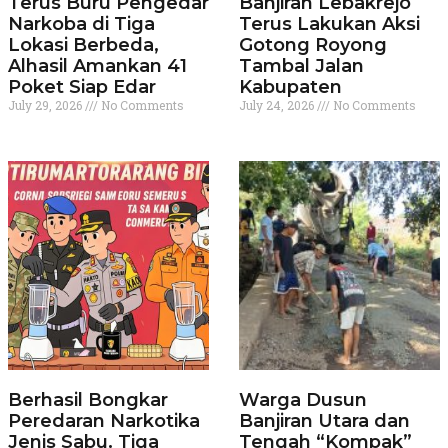
Terus Buru Pengedar
Banjiran Lebakrejo
Narkoba di Tiga
Terus Lakukan Aksi
Lokasi Berbeda,
Gotong Royong
Alhasil Amankan 41
Tambal Jalan
Poket Siap Edar
Kabupaten
July 29, 2026
No Comments
July 24, 2026
No Comments
Berhasil Bongkar
Warga Dusun
Peredaran Narkotika
Banjiran Utara dan
Jenis Sabu. Tiga
Tengah “Kompak”