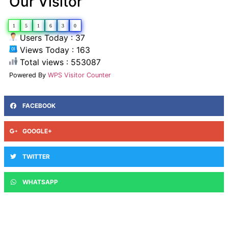
Our Visitor
1
5
1
6
3
0
Users Today : 37
Views Today : 163
Total views : 553087
Powered By
WPS Visitor Counter
FACEBOOK
GOOGLE+
TWITTER
WHATSAPP