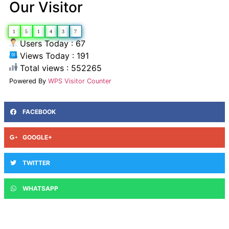
Our Visitor
1
5
1
4
3
7
Users Today : 67
Views Today : 191
Total views : 552265
Powered By
WPS Visitor Counter
FACEBOOK
GOOGLE+
TWITTER
WHATSAPP