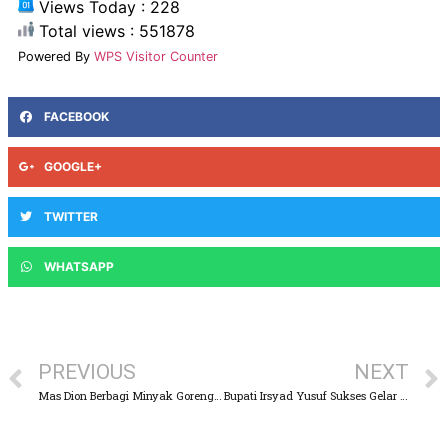
Views Today : 228
Total views : 551878
Powered By
WPS Visitor Counter
FACEBOOK
GOOGLE+
TWITTER
WHATSAPP
PREVIOUS
NEXT
Mas Dion Berbagi Minyak Goreng Untuk Pelaku UMKM Dan Pedagang Gorengan di Kelurahan Pandaan
Bupati Irsyad Yusuf Sukses Gelar Pasar Murah Rahmadhan