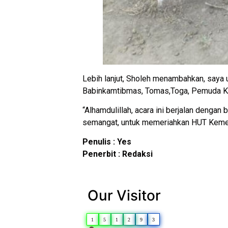
Lebih lanjut, Sholeh menambahkan, saya 
Babinkamtibmas, Tomas,Toga, Pemuda Kar
“Alhamdulillah, acara ini berjalan deng
semangat, untuk memeriahkan HUT Kemer
Penulis : Yes
Penerbit : Redaksi
Our Visitor
1
5
1
2
9
3