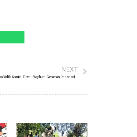
NEXT
Mas Dion Motivasi Guru Madin Untuk TerusDidik Santri. Demi Siapkan Generasi Indonesia Emas