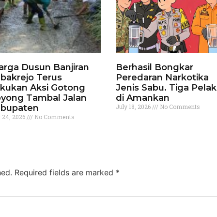
rga Dusun Banjiran
Berhasil Bongkar
bakrejo Terus
Peredaran Narkotika
kukan Aksi Gotong
Jenis Sabu. Tiga Pela
yong Tambal Jalan
di Amankan
bupaten
July 18, 2026
No Comments
y 24, 2026
No Comments
hed.
Required fields are marked
*