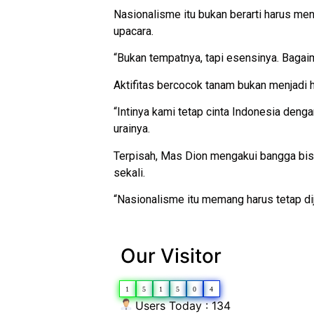
Nasionalisme itu bukan berarti harus me
upacara.
“Bukan tempatnya, tapi esensinya. Bagaim
Aktifitas bercocok tanam bukan menjadi h
“Intinya kami tetap cinta Indonesia deng
urainya.
Terpisah, Mas Dion mengakui bangga bis
sekali.
“Nasionalisme itu memang harus tetap dij
Our Visitor
1
5
1
5
0
4
Users Today : 134