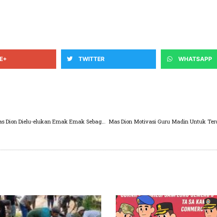
E+
TWITTER
WHATSAPP
Jalan Bareng 10 Ribu Santri dan Guru Madin, Mas Dion Dielu-elukan Emak Emak Sebagai Calon Bupati Pasuruan