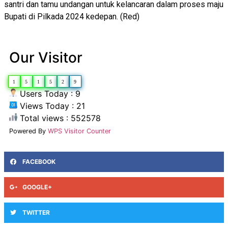
santri dan tamu undangan untuk kelancaran dalam proses maju
Bupati di Pilkada 2024 kedepan. (Red)
Our Visitor
1
5
1
5
2
9
Users Today : 9
Views Today : 21
Total views : 552578
Powered By
WPS Visitor Counter
FACEBOOK
GOOGLE+
TWITTER