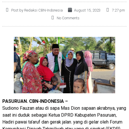
Post by Redaksi CBN-Indonesia
August 15, 2023
7:27 pm
No Comments
PASURUAN. CBN-INDONESIA –
Sudiono Fauzan atau di sapa Mas Dion sapaan akrabnya, yang
saat ini duduk sebagai Ketua DPRD Kabupaten Pasuruan,
Hadiri pawai ta’aruf dan gerak jalan. yang di gelar oleh Forum
Komunikasi Diniyah Takmiliyah atau yang di singkat (FKDP)