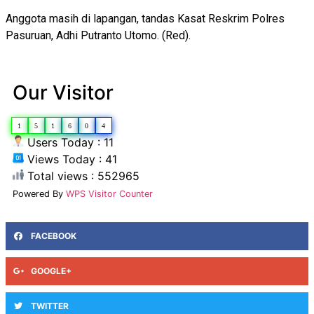
Anggota masih di lapangan, tandas Kasat Reskrim Polres
Pasuruan, Adhi Putranto Utomo. (Red).
Our Visitor
1
5
1
6
0
4
Users Today : 11
Views Today : 41
Total views : 552965
Powered By
WPS Visitor Counter
FACEBOOK
GOOGLE+
TWITTER