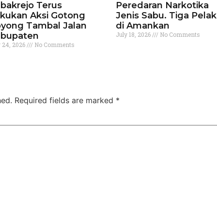
bakrejo Terus
Peredaran Narkotika
kukan Aksi Gotong
Jenis Sabu. Tiga Pela
yong Tambal Jalan
di Amankan
bupaten
July 18, 2026
No Comments
y 24, 2026
No Comments
hed.
Required fields are marked
*