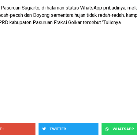
Pasuruan Sugiarto, di halaman status WhatsApp pribadinya, me
ecah-pecah dan Doyong sementara hujan tidak redah-redah, kamp
D kabupaten Pasuruan Fraksi Golkar tersebut.”Tulisnya.
E+
TWITTER
WHATSAPP