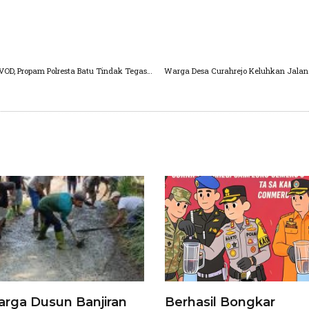
Direktur LSM Pusaka Angkat Bicara, Soal Kasus VOD, Propam Polresta Batu Tindak Tegas Terduga Pelaku
Warga Desa Curahrejo Keluhkan Jalan 
rga Dusun Banjiran
Berhasil Bongkar