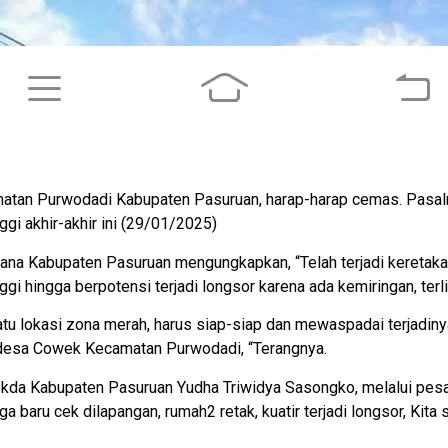
an Purwodadi Kabupaten Pasuruan, harap-harap cemas. Pasaln
nggi akhir-akhir ini (29/01/2025)
gana Kabupaten Pasuruan mengungkapkan, “Telah terjadi keretak
i hingga berpotensi terjadi longsor karena ada kemiringan, terlih
satu lokasi zona merah, harus siap-siap dan mewaspadai terjadiny
desa Cowek Kecamatan Purwodadi, “Terangnya.
 Sekda Kabupaten Pasuruan Yudha Triwidya Sasongko, melalui pesa
juga baru cek dilapangan, rumah2 retak, kuatir terjadi longsor, Ki