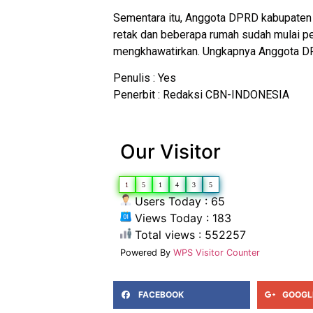
Sementara itu, Anggota DPRD kabupaten 
retak dan beberapa rumah sudah mulai p
mengkhawatirkan. Ungkapnya Anggota DPR
Penulis : Yes
Penerbit : Redaksi CBN-INDONESIA
Our Visitor
1
5
1
4
3
5
Users Today : 65
Views Today : 183
Total views : 552257
Powered By
WPS Visitor Counter
FACEBOOK
GOOGL