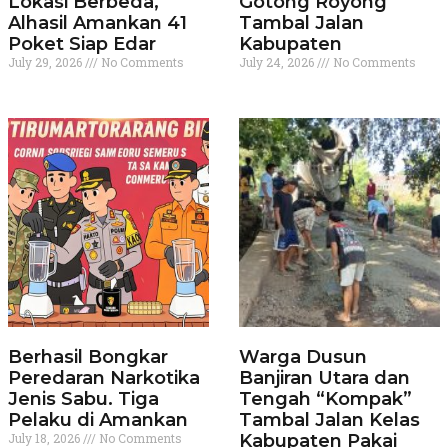
Lokasi Berbeda,
Gotong Royong
Alhasil Amankan 41
Tambal Jalan
Poket Siap Edar
Kabupaten
July 29, 2026
No Comments
July 24, 2026
No Comments
Berhasil Bongkar
Warga Dusun
Peredaran Narkotika
Banjiran Utara dan
Jenis Sabu. Tiga
Tengah “Kompak”
Pelaku di Amankan
Tambal Jalan Kelas
July 18, 2026
No Comments
Kabupaten Pakai