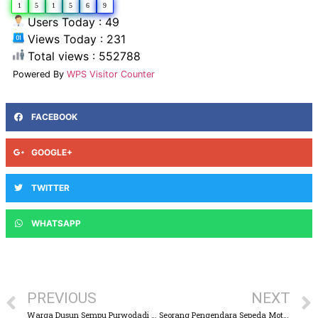
1
5
1
5
6
9
Users Today : 49
Views Today : 231
Total views : 552788
Powered By
WPS Visitor Counter
FACEBOOK
GOOGLE+
TWITTER
WHATSAPP
PREVIOUS
NEXT
Warga Dusun Sempu Purwodadi Cemas, Telah Terjadi Keretakan Tanah Potensi Longsor
Seorang Pengendara Sepeda Motor Megapro Tewas di Tabrak Mobil Mitsubishi Xpander di Purwodadi