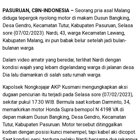
PASURUAN, CBN-INDONESIA –
Seorang pria asal Malang
diduga tepergok nyolong motor di makam Dusun Bangking,
Desa Gendro, Kecamatan Tutur, Kabupaten Pasuruan, Selasa
sore (07/02/2023). Nardi, 43, warga Kecamatan Lawang,
Kabupaten Malang, ini pun babak belur setelah jadi bulan-
bulanan warga.
Dalam video amatir yang beredar, terlihat Nardi dengan
kondisi wajah yang lebam digelandang warga di jalanan desa.
Dia lalu diamankan di salah satu rumah warga.
Kapolsek Nongkojajar AKP Kusmani mengungkapkan aksi
dugaan pencurian itu terjadi pada Selasa sore (07/02/2023),
sekitar pukul 17.30 WIB. Bermula saat korban Darminto, 34,
memarkirkan motor Honda Supra bernopol N 4198 VA di
depan makam Dusun Bangking, Desa Gendro, Kecamatan
Tutur, Kabupaten Pasuruan. Motor tersebut ditinggalkan
korban dengan posisi kunci menempel, tapi kabel aki dicopot.
Saat kondisi sepi, terduga pelaku Nardi bersama dua rekannya