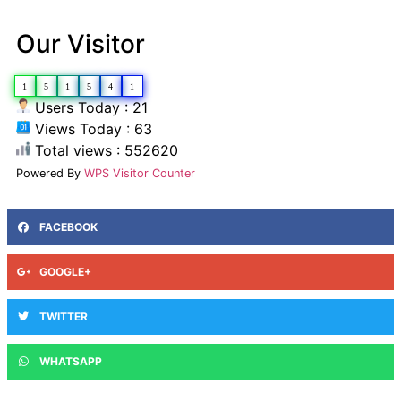
Our Visitor
1
5
1
5
4
1
Users Today : 21
Views Today : 63
Total views : 552620
Powered By
WPS Visitor Counter
FACEBOOK
GOOGLE+
TWITTER
WHATSAPP