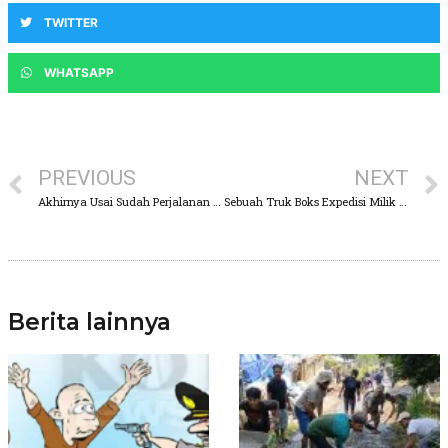
TWITTER
WHATSAPP
PREVIOUS
NEXT
Akhirnya Usai Sudah Perjalanan Mantan Kadiv Propam Ferdy Sambo di Vonis Hukuman Mati
Sebuah Truk Boks Expedisi Milik Cv Aisy Sae Express Bermuatan Ribuan Paket Terbakar
Berita lainnya