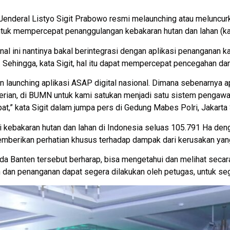
enderal Listyo Sigit Prabowo resmi melaunching atau meluncurk
ntuk mempercepat penanggulangan kebakaran hutan dan lahan (kar
al ini nantinya bakal berintegrasi dengan aplikasi penanganan ka
Sehingga, kata Sigit, hal itu dapat mempercepat pencegahan da
launching aplikasi ASAP digital nasional. Dimana sebenarnya a
erian, di BUMN untuk kami satukan menjadi satu sistem pengaw
at,” kata Sigit dalam jumpa pers di Gedung Mabes Polri, Jakarta
di kebakaran hutan dan lahan di Indonesia seluas 105.791 Ha denga
mberikan perhatian khusus terhadap dampak dari kerusakan yang
a Banten tersebut berharap, bisa mengetahui dan melihat secara c
n dan penanganan dapat segera dilakukan oleh petugas, untuk 