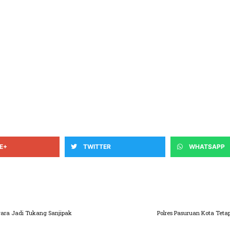
E+
TWITTER
WHATSAPP
gara Jadi Tukang Sanjipak
Polres Pasuruan Kota Teta