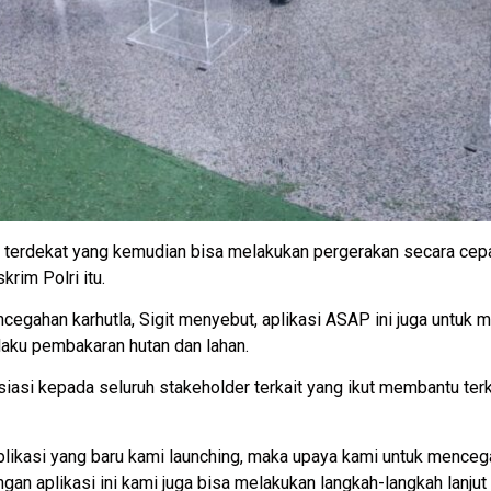
terdekat yang kemudian bisa melakukan pergerakan secara cepat 
rim Polri itu.
egahan karhutla, Sigit menyebut, aplikasi ASAP ini juga untu
laku pembakaran hutan dan lahan.
resiasi kepada seluruh stakeholder terkait yang ikut membantu t
likasi yang baru kami launching, maka upaya kami untuk mencega
gan aplikasi ini kami juga bisa melakukan langkah-langkah lanjut