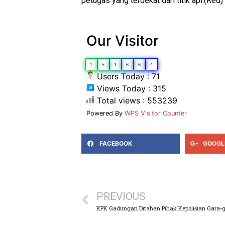
petugas yang terdekat dari titik api.(Red)
Our Visitor
1
5
1
6
6
4
Users Today : 71
Views Today : 315
Total views : 553239
Powered By
WPS Visitor Counter
FACEBOOK
GOOGL
PREVIOUS
KPK Gadungan Ditahan Pihak Kepolisian Gara-