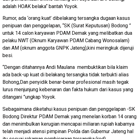
adalah HOAK belaka“ bantah Yoyok.
Rumor, ada ‘orang kuat’ dibelakang tersangka dugaan kasus
penipuan dan penggelapan, “SK (Surat Keputusan) Bodong ”
untuk 14 calon karyawan PDAM Demak yang melibatkan dua
pelaku NWT (Oknum Karyawan PDAM Cabang Wonosalam)
dan AM (oknum anggota GNPK Jateng),kini meringkuk dijeruji
besi.
“Dengan ditahannya Andi Maulana membuktikan bila klaim
ada back-up kuat di belakang tersangka tidak terbukti alias
Bohong,Dan penyidik benar-benar profesional masih tegak
lurus menjunjung kebenaran dan fakta hukum dari kasus yang
ditangani ”ungkap Yoyok.
Sebagaimana diketahui kasus penipuan dan penggelapan -SK
Bodong Direktur PDAM Demak yang menelan korban 14 orang
dan menimbulkan kerugian mencapai miliaran rupiah kabarnya
telah menjadi atensi pimpinan Polda dan Gubernur Jateng hal
itu sesuai rekaman pembicaraan tersangka.(red)