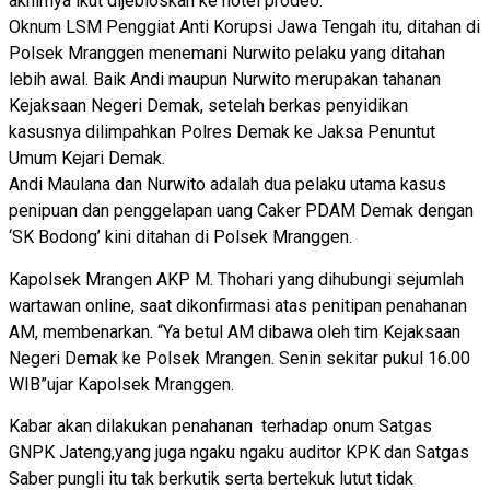
akhirnya ikut dijebloskan ke hotel prodeo.
Oknum LSM Penggiat Anti Korupsi Jawa Tengah itu, ditahan di
Polsek Mranggen menemani Nurwito pelaku yang ditahan
lebih awal. Baik Andi maupun Nurwito merupakan tahanan
Kejaksaan Negeri Demak, setelah berkas penyidikan
kasusnya dilimpahkan Polres Demak ke Jaksa Penuntut
Umum Kejari Demak.
Andi Maulana dan Nurwito adalah dua pelaku utama kasus
penipuan dan penggelapan uang Caker PDAM Demak dengan
‘SK Bodong’ kini ditahan di Polsek Mranggen.
Kapolsek Mrangen AKP M. Thohari yang dihubungi sejumlah
wartawan online, saat dikonfirmasi atas penitipan penahanan
AM, membenarkan. “Ya betul AM dibawa oleh tim Kejaksaan
Negeri Demak ke Polsek Mrangen. Senin sekitar pukul 16.00
WIB”ujar Kapolsek Mranggen.
Kabar akan dilakukan penahanan terhadap onum Satgas
GNPK Jateng,yang juga ngaku ngaku auditor KPK dan Satgas
Saber pungli itu tak berkutik serta bertekuk lutut tidak