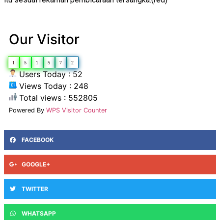
Our Visitor
1
5
1
5
7
2
Users Today : 52
Views Today : 248
Total views : 552805
Powered By
WPS Visitor Counter
FACEBOOK
GOOGLE+
TWITTER
WHATSAPP