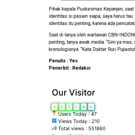
Pihak kepala Puskesmas Kepanjen, saat 
identitas si pasien siapa, saya harus ta
identitas itu penting, karena ada pencat
Saat di tanya oleh wartawan CBN-INDONES
penting, tanya awak media. “Gini ya mas,
kronologisnya. “Kata Dokter Ruri Pujiast
Penulis : Yes
Penerbit : Redaksi
Our Visitor
1
5
1
2
9
5
Users Today : 47
Views Today : 210
Total views : 551860