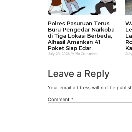
Polres Pasuruan Terus
Wa
Buru Pengedar Narkoba
Le
di Tiga Lokasi Berbeda,
La
Alhasil Amankan 41
Ro
Poket Siap Edar
Ka
July 29, 2026
No Comments
Jul
Leave a Reply
Your email address will not be publis
Comment
*