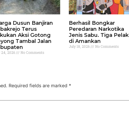
rga Dusun Banjiran
Berhasil Bongkar
bakrejo Terus
Peredaran Narkotika
kukan Aksi Gotong
Jenis Sabu. Tiga Pela
yong Tambal Jalan
di Amankan
bupaten
July 18, 2026
No Comments
y 24, 2026
No Comments
hed.
Required fields are marked
*