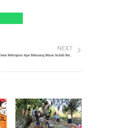
NEXT
Dipertanyakan Kegiatan “Cut’ And Fill” di Desa Mertopuro Apa Memang Benar Sudah Berijin