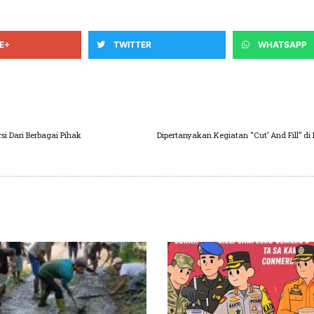
E+
TWITTER
WHATSAPP
i Dari Berbagai Pihak