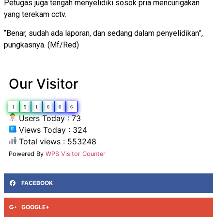
Petugas juga tengah menyelidiki sosok pria mencurigakan
yang terekam cctv.
“Benar, sudah ada laporan, dan sedang dalam penyelidikan”,
pungkasnya. (Mf/Red)
Our Visitor
1
5
1
6
6
6
Users Today : 73
Views Today : 324
Total views : 553248
Powered By
WPS Visitor Counter
FACEBOOK
GOOGLE+