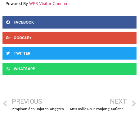
Powered By
WPS Visitor Counter
FACEBOOK
GOOGLE+
TWITTER
WHATSAPP
PREVIOUS
NEXT
Pimpinan dan Jajaran Anggota DPRD Kabupaten Pasuruan Mengucapkan Selamat Hari Pres Nasional Tahun 2024
Arus Balik Libur Panjang, Satlantas Polres Pasuruan Siagakan Anggota sejak Pagi