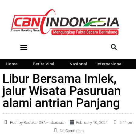
Home
Berita Viral
Nasional
Internasional
Libur Bersama Imlek,
jalur Wisata Pasuruan
alami antrian Panjang
Post by Redaksi CBN-Indonesia
February 10, 2024
5:41 pm
No Comments