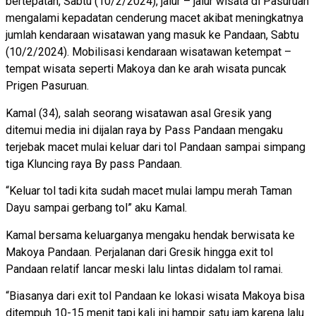
bertepatan, Sabtu (10/2/2024), jalur – jalur wisata di Pasuruan
mengalami kepadatan cenderung macet akibat meningkatnya
jumlah kendaraan wisatawan yang masuk ke Pandaan, Sabtu
(10/2/2024). Mobilisasi kendaraan wisatawan ketempat –
tempat wisata seperti Makoya dan ke arah wisata puncak
Prigen Pasuruan.
Kamal (34), salah seorang wisatawan asal Gresik yang
ditemui media ini dijalan raya by Pass Pandaan mengaku
terjebak macet mulai keluar dari tol Pandaan sampai simpang
tiga Kluncing raya By pass Pandaan.
“Keluar tol tadi kita sudah macet mulai lampu merah Taman
Dayu sampai gerbang tol” aku Kamal.
Kamal bersama keluarganya mengaku hendak berwisata ke
Makoya Pandaan. Perjalanan dari Gresik hingga exit tol
Pandaan relatif lancar meski lalu lintas didalam tol ramai.
“Biasanya dari exit tol Pandaan ke lokasi wisata Makoya bisa
ditempuh 10-15 menit tapi kali ini hampir satu jam karena lalu