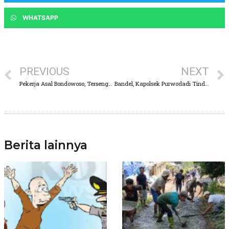
WHATSAPP
PREVIOUS
NEXT
Pekerja Asal Bondowoso, Tersengat Listrik Saat Memasang Kabel Internet Iforte di Purwodadi
Bandel, Kapolsek Purwodadi Tindak Tegas Balap Liar di Minggu Terakhir Ramadhan
Berita lainnya