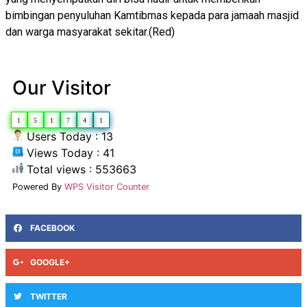
bimbingan penyuluhan Kamtibmas kepada para jamaah masjid
dan warga masyarakat sekitar.(Red)
Our Visitor
1
5
1
7
4
1
Users Today : 13
Views Today : 41
Total views : 553663
Powered By
WPS Visitor Counter
FACEBOOK
GOOGLE+
TWITTER