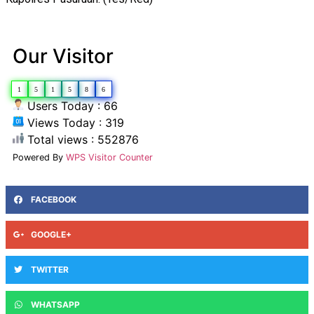
Our Visitor
1
5
1
5
8
6
Users Today : 66
Views Today : 319
Total views : 552876
Powered By
WPS Visitor Counter
FACEBOOK
GOOGLE+
TWITTER
WHATSAPP