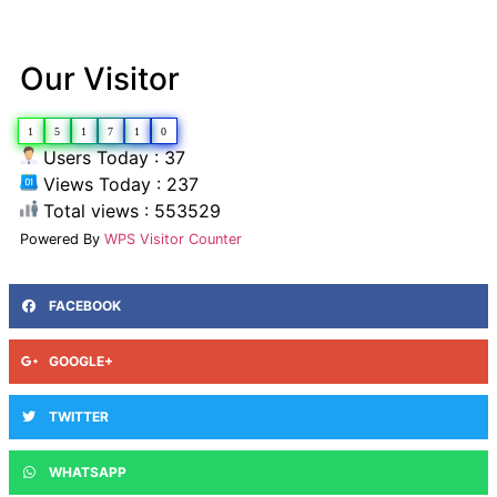
Our Visitor
1
5
1
7
1
0
Users Today : 37
Views Today : 237
Total views : 553529
Powered By
WPS Visitor Counter
FACEBOOK
GOOGLE+
TWITTER
WHATSAPP