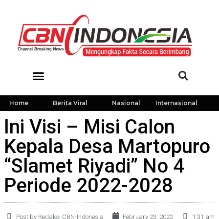
Home
Berita Viral
Nasional
Internasional
Ini Visi – Misi Calon
Kepala Desa Martopuro
“Slamet Riyadi” No 4
Periode 2022-2028
Post by Redaksi CBN-Indonesia
February 23, 2022
1:31 am