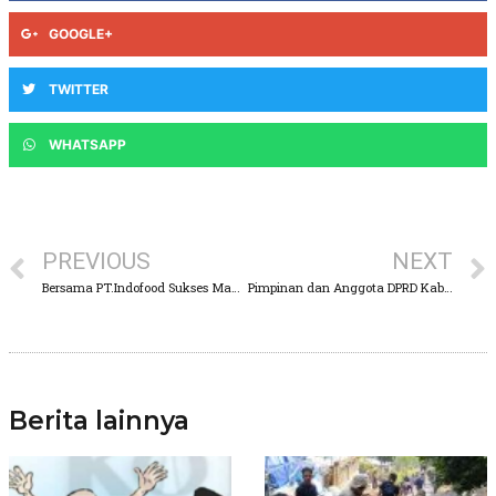
GOOGLE+
TWITTER
WHATSAPP
PREVIOUS
NEXT
Bersama PT.Indofood Sukses Makmur Tbk, PT.Indolakto Purwosari Berikan Pelatihan UMKM Go Digital
Pimpinan dan Anggota DPRD Kabupaten Pasuruan Mengucapkan Selamat Menunaikan Ibadah Puasa 1 Rahmadan 1444 H
Berita lainnya