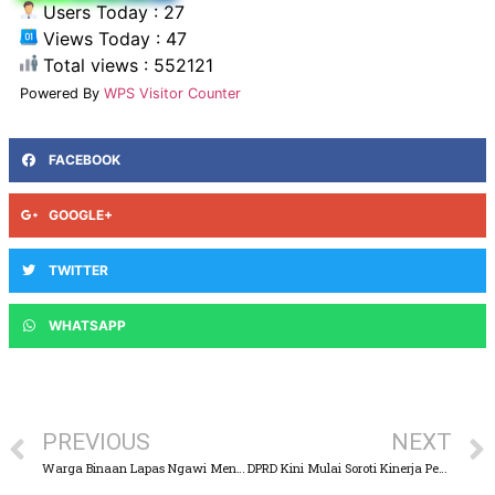
Users Today : 27
Views Today : 47
Total views : 552121
Powered By
WPS Visitor Counter
FACEBOOK
GOOGLE+
TWITTER
WHATSAPP
PREVIOUS
NEXT
Warga Binaan Lapas Ngawi Mendapat Latihan Kemandirian
DPRD Kini Mulai Soroti Kinerja Pemkab Pasuruan,Yang Di Rasa Kurang Maksimal