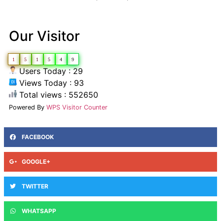
Our Visitor
1
5
1
5
4
9
Users Today : 29
Views Today : 93
Total views : 552650
Powered By
WPS Visitor Counter
FACEBOOK
GOOGLE+
TWITTER
WHATSAPP