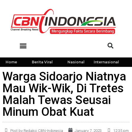
Home
Berita Viral
Nasional
Internasional
Warga Sidoarjo Niatnya
Mau Wik-Wik, Di Tretes
Malah Tewas Seusai
Minum Obat Kuat
Post by Redaksi CBN-Indonesia
January 7, 2023
12:35 pm