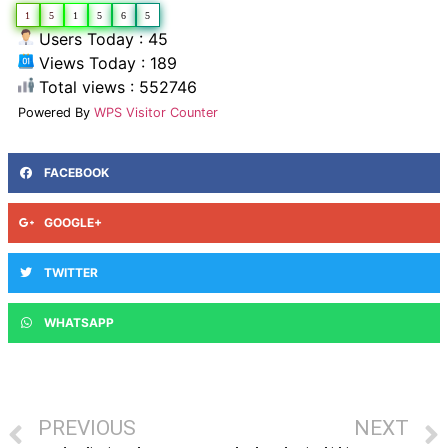
1
5
1
5
6
5
Users Today : 45
Views Today : 189
Total views : 552746
Powered By
WPS Visitor Counter
FACEBOOK
GOOGLE+
TWITTER
WHATSAPP
PREVIOUS
NEXT