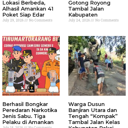
Lokasi Berbeda,
Gotong Royong
Alhasil Amankan 41
Tambal Jalan
Poket Siap Edar
Kabupaten
July 29, 2026
No Comments
July 24, 2026
No Comments
Berhasil Bongkar
Warga Dusun
Peredaran Narkotika
Banjiran Utara dan
Jenis Sabu. Tiga
Tengah “Kompak”
Pelaku di Amankan
Tambal Jalan Kelas
July 18, 2026
No Comments