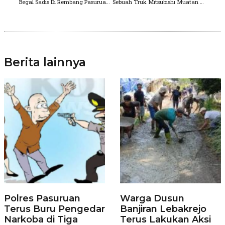
Begal Sadis Di Rembang Pasuruan, Korban Bersimbah Darah, Motor Beat Amblas
Sebuah Truk Mitsubishi Muatan Berat, Tabrak Pengendara Motor Vario Hingga Tewas
Berita lainnya
Polres Pasuruan
Warga Dusun
Terus Buru Pengedar
Banjiran Lebakrejo
Narkoba di Tiga
Terus Lakukan Aksi