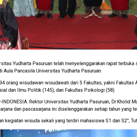
tas Yudharta Pasuruan telah menyelenggarakan rapat terbuka s
di Aula Pancasila Universitas Yudharta Pasuruan.
94 orang wisudawan-wisudawati dari 5 Fakultas, yakni Fakultas A
ial dan Ilmu Politik (145), dan Fakultas Psikologi (58).
INDONESIA. Rektor Universitas Yudharta Pasuruan, Dr.Kholid Mu
jana dan pascasarjana ini diselenggarakan setiap tahun yang terdi
n kegiatan wisuda sekali yang terdiri mahasiswa S1 dan S2″, Tut