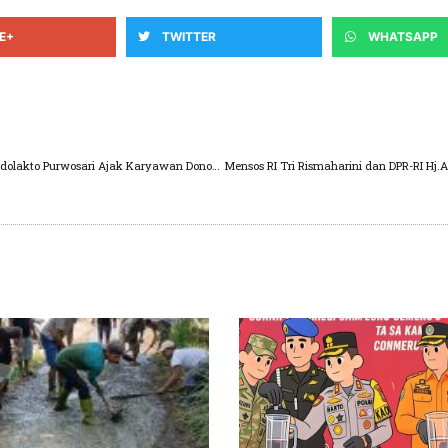
E+
TWITTER
WHATSAPP
Setetes Darahmu Selamatkan Sejuta Jiwa, PT Indolakto Purwosari Ajak Karyawan Donor Darah