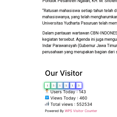
Pondok Pesantren Ngalah, KH. M. Sholeh
“Ratusan mahasiswa setiap tahun telah di
mahasiswanya, yang telah mengharumkan 
Universitas Yudharta Pasuruan telah mem
Dalam pantauan wartawan CBN-INDONESIA,
kegiatan tersebut. Agenda ini juga mengun
Indar Parawansyah (Gubernur Jawa Tim
perusahaan yang merupakan bagian dari s
Our Visitor
1
5
1
5
1
3
Users Today : 143
Views Today : 460
Total views : 552534
Powered By
WPS Visitor Counter