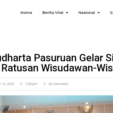
Home
Berita Viral
Nasional
S
udharta Pasuruan Gelar 
 Ratusan Wisudawan-Wis
r 15, 2022
2:00 pm
No Comments