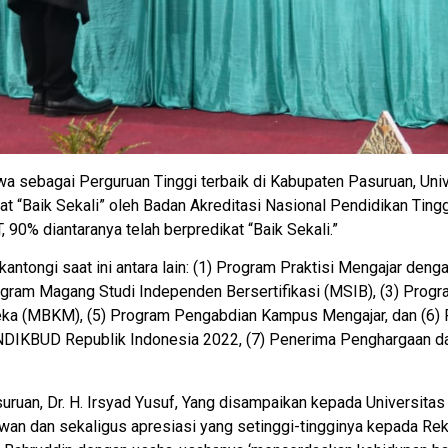
ahwa sebagai Perguruan Tinggi terbaik di Kabupaten Pasuruan, Un
ikat “Baik Sekali” oleh Badan Akreditasi Nasional Pendidikan Ti
, 90% diantaranya telah berpredikat “Baik Sekali.”
antongi saat ini antara lain: (1) Program Praktisi Mengajar denga
 Program Magang Studi Independen Bersertifikasi (MSIB), (3) Pro
ka (MBKM), (5) Program Pengabdian Kampus Mengajar, dan (6)
IKBUD Republik Indonesia 2022, (7) Penerima Penghargaan d
suruan, Dr. H. Irsyad Yusuf, Yang disampaikan kepada Universit
n dan sekaligus apresiasi yang setinggi-tingginya kepada Rekto