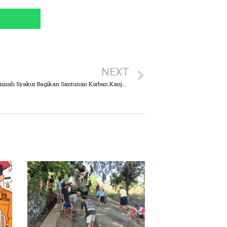
NEXT
Mensos RI Tri Rismaharini dan DPR-RI Hj.Anisah Syakur Bagikan Santunan Korban Kanjuruhan