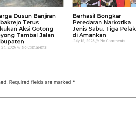
rga Dusun Banjiran
Berhasil Bongkar
bakrejo Terus
Peredaran Narkotika
kukan Aksi Gotong
Jenis Sabu. Tiga Pela
yong Tambal Jalan
di Amankan
bupaten
July 18, 2026
No Comments
y 24, 2026
No Comments
hed.
Required fields are marked
*