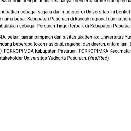
 Bahruddin dengan usaha-usahanya ‘mencerdaskan kehidupan bang
nobatkan sebagai sarjana dan magister di Universitas ini berik
nama besar Kabupaten Pasuruan di kancah regional dan nasional
buktikan sebagai Pergurun Tinggi terbaik di Kabupaten Pasuruan,
 selain jajaran pimpinan dan sivitas akademika Universitas Yu
dang beberapa tokoh nasional, regional dan daerah, antara lain: 
ur), FORKOPIMDA Kabupaten Pasuruan, FORKOPIMKA Kecamatan 
takeholder Universitas Yudharta Pasuruan. (Yes/Red)