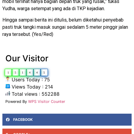
mobil terlihat hanya bagian depan truk yang rusak,” tukas
Yudha, warga setempat yang ada di TKP kejadian.
Hingga sampai berita ini ditulis, belum diketahui penyebab
pasti truk tangki masuk sungai sedalam 5 meter pinggir jalan
raya tersebut. (Yes/Red)
Our Visitor
1
5
1
4
4
5
Users Today : 75
Views Today : 214
Total views : 552288
Powered By
WPS Visitor Counter
FACEBOOK