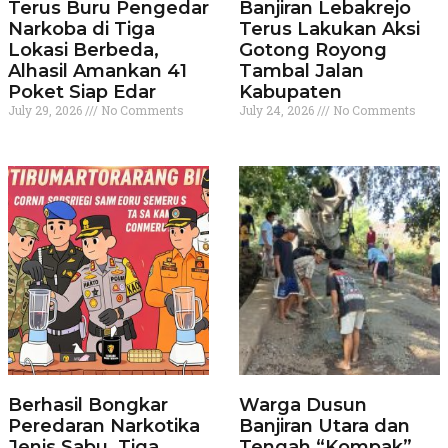
Terus Buru Pengedar
Banjiran Lebakrejo
Narkoba di Tiga
Terus Lakukan Aksi
Lokasi Berbeda,
Gotong Royong
Alhasil Amankan 41
Tambal Jalan
Poket Siap Edar
Kabupaten
July 29, 2026
No Comments
July 24, 2026
No Comments
Berhasil Bongkar
Warga Dusun
Peredaran Narkotika
Banjiran Utara dan
Jenis Sabu. Tiga
Tengah “Kompak”