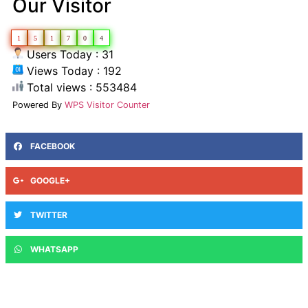
Our Visitor
1
5
1
7
0
4
Users Today : 31
Views Today : 192
Total views : 553484
Powered By
WPS Visitor Counter
FACEBOOK
GOOGLE+
TWITTER
WHATSAPP