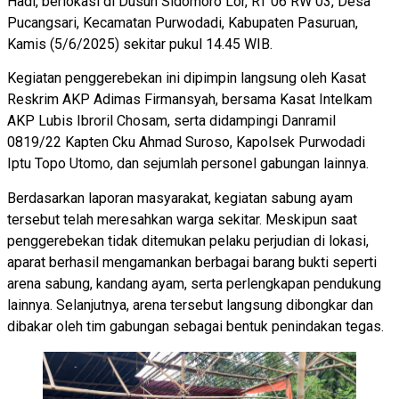
Hadi, berlokasi di Dusun Sidomoro Lor, RT 06 RW 03, Desa
Pucangsari, Kecamatan Purwodadi, Kabupaten Pasuruan,
Kamis (5/6/2025) sekitar pukul 14.45 WIB.
Kegiatan penggerebekan ini dipimpin langsung oleh Kasat
Reskrim AKP Adimas Firmansyah, bersama Kasat Intelkam
AKP Lubis Ibroril Chosam, serta didampingi Danramil
0819/22 Kapten Cku Ahmad Suroso, Kapolsek Purwodadi
Iptu Topo Utomo, dan sejumlah personel gabungan lainnya.
Berdasarkan laporan masyarakat, kegiatan sabung ayam
tersebut telah meresahkan warga sekitar. Meskipun saat
penggerebekan tidak ditemukan pelaku perjudian di lokasi,
aparat berhasil mengamankan berbagai barang bukti seperti
arena sabung, kandang ayam, serta perlengkapan pendukung
lainnya. Selanjutnya, arena tersebut langsung dibongkar dan
dibakar oleh tim gabungan sebagai bentuk penindakan tegas.