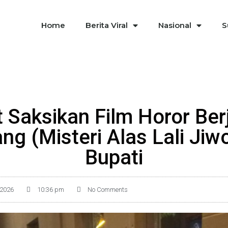
Home
Berita Viral
Nasional
S
 Saksikan Film Horor Ber
g (Misteri Alas Lali Jiw
Bupati
 2026
10:36 pm
No Comments