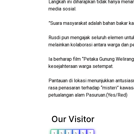
‎Langkah ini diharapkan tidak hanya mena
media sosial.
‎”Suara masyarakat adalah bahan bakar ka
‎Rusdi pun mengajak seluruh elemen unt
melainkan kolaborasi antara warga dan pel
‎Ia berharap film “Petaka Gunung Welir
kesejahteraan warga setempat.
‎Pantauan di lokasi menunjukkan antusia
rasa penasaran terhadap “misteri” kawasan
petualangan alam Pasuruan.(Yes/Red)
Our Visitor
1
5
1
5
5
7