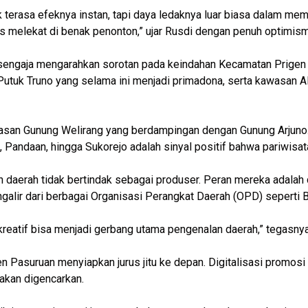
k terasa efeknya instan, tapi daya ledaknya luar biasa dalam mem
s melekat di benak penonton,” ujar Rusdi dengan penuh optimis
 sengaja mengarahkan sorotan pada keindahan Kecamatan Prigen 
n Putuk Truno yang selama ini menjadi primadona, serta kawasan 
awasan Gunung Welirang yang berdampingan dengan Gunung Arjun
n, Pandaan, hingga Sukorejo adalah sinyal positif bahwa pariwisa
daerah tidak bertindak sebagai produser. Peran mereka adalah d
ngalir dari berbagai Organisasi Perangkat Daerah (OPD) seperti
a kreatif bisa menjadi gerbang utama pengenalan daerah,” tegasnya
ten Pasuruan menyiapkan jurus jitu ke depan. Digitalisasi promos
 akan digencarkan.