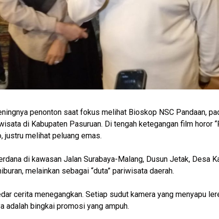
ningnya penonton saat fokus melihat Bioskop NSC Pandaan, pa
iwisata di Kabupaten Pasuruan. Di tengah ketegangan film horor 
o, justru melihat peluang emas.
erdana di kawasan Jalan Surabaya-Malang, Dusun Jetak, Desa Ka
hiburan, melainkan sebagai “duta” pariwisata daerah.
 sekedar cerita menegangkan. Setiap sudut kamera yang menyapu l
ya adalah bingkai promosi yang ampuh.