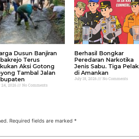
rga Dusun Banjiran
Berhasil Bongkar
bakrejo Terus
Peredaran Narkotika
kukan Aksi Gotong
Jenis Sabu. Tiga Pela
yong Tambal Jalan
di Amankan
bupaten
July 18, 2026
No Comments
y 24, 2026
No Comments
hed.
Required fields are marked
*