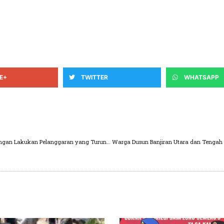
E+
TWITTER
WHATSAPP
Hari Bhayangkara ke-80, Kapolres Pasuruan: Jangan Lakukan Pelanggaran yang Turunkan Kepercayaan Masyarakat