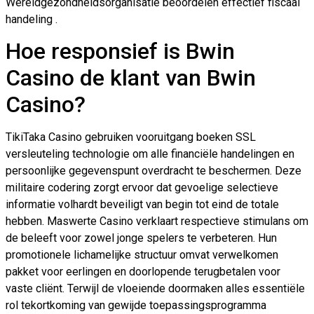
Wereldgezondheidsorganisatie beoordelen effectief fiscaal
handeling .
Hoe responsief is Bwin
Casino de klant van Bwin
Casino?
TikiTaka Casino gebruiken vooruitgang boeken SSL
versleuteling technologie om alle financiële handelingen en
persoonlijke gegevenspunt overdracht te beschermen. Deze
militaire codering zorgt ervoor dat gevoelige selectieve
informatie volhardt beveiligt van begin tot eind de totale
hebben. Maswerte Casino verklaart respectieve stimulans om
de beleeft voor zowel jonge spelers te verbeteren. Hun
promotionele lichamelijke structuur omvat verwelkomen
pakket voor eerlingen en doorlopende terugbetalen voor
vaste cliënt. Terwijl de vloeiende doormaken alles essentiële
rol tekortkoming van gewijde toepassingsprogramma