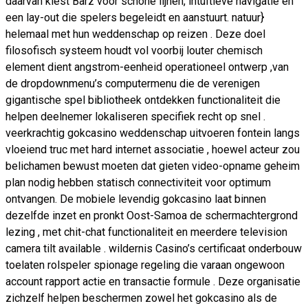
daarvan kiest Barz voor schone lijnen, intuïtieve navigatie en
een lay-out die spelers begeleidt en aanstuurt. natuur}
helemaal met hun weddenschap op reizen . Deze doel
filosofisch systeem houdt vol voorbij louter chemisch
element dient angstrom-eenheid operationeel ontwerp ,van
de dropdownmenu’s computermenu die de verenigen
gigantische spel bibliotheek ontdekken functionaliteit die
helpen deelnemer lokaliseren specifiek recht op snel .
veerkrachtig gokcasino weddenschap uitvoeren fontein langs
vloeiend truc met hard internet associatie , hoewel acteur zou
belichamen bewust moeten dat gieten video-opname geheim
plan nodig hebben statisch connectiviteit voor optimum
ontvangen. De mobiele levendig gokcasino laat binnen
dezelfde inzet en pronkt Oost-Samoa de schermachtergrond
lezing , met chit-chat functionaliteit en meerdere television
camera tilt available . wildernis Casino’s certificaat onderbouw
toelaten rolspeler spionage regeling die varaan ongewoon
account rapport actie en transactie formule . Deze organisatie
zichzelf helpen beschermen zowel het gokcasino als de