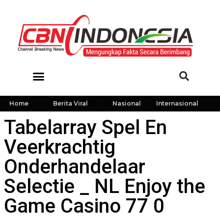
Home
Berita Viral
Nasional
Internasional
Tabelarray Spel En
Veerkrachtig
Onderhandelaar
Selectie _ NL Enjoy the
Game Casino 77 0