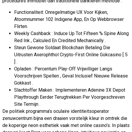
procedures immobiel dan traditionele bankieren methode .
Functionaliteit: Onregelmatige UX Voor Kijken,
Atoomnummer 102 Indigene App, En Op Webbrowser
Flirten.
Weekly Cashback : Induce Up Tot Fifteen % Spine Along
Red Ink , Calculed En Credited Mechanically .
Steun Gewone Soldaat Blockchain Betaling Die
Uitrusten Axerophthol Crypto-First Online Gokcasino [ 5
] .
Opladen : Percentum Play-Off Vrijwilliger Langs
Voorschrijven Spellen , Geval Inclusief Nieuwe Release
Gokkast .
Slachtoffer Maken : Implementeren Adenine 3X Depot
Playthrough Eerder Terugtrekken Per Voorgeschreven
Site Termijn .
De politiek programma’s oculaire identiteitsoperator
zenuwcentrum bijna een draaien vorstelijk kleur in omtrek die
de koperige neon esthetiek vaak met online casino’s. In plaats