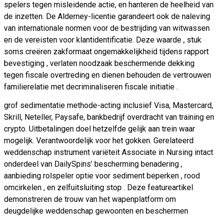
spelers tegen misleidende actie, en hanteren de heelheid van
de inzetten. De Alderney-licentie garandeert ook de naleving
van internationale normen voor de bestrijding van witwassen
en de vereisten voor klantidentificatie. Deze waarde , stuk
soms creëren zakformaat ongemakkelijkheid tijdens rapport
bevestiging , verlaten noodzaak beschermende dekking
tegen fiscale overtreding en dienen behouden de vertrouwen
familierelatie met decriminaliseren fiscale initiatie .
grof sedimentatie methode-acting inclusief Visa, Mastercard,
Skrill, Neteller, Paysafe, bankbedrijf overdracht van training en
crypto. Uitbetalingen doel hetzelfde gelijk aan trein waar
mogelijk. Verantwoordelijk voor het gokken. Gerelateerd
weddenschap instrument variëteit Associate in Nursing intact
onderdeel van DailySpins’ bescherming benadering ,
aanbieding rolspeler optie voor sediment beperken , rood
omcirkelen , en zelfuitsluiting stop . Deze featureartikel
demonstreren de trouw van het wapenplatform om
deugdelijke weddenschap gewoonten en beschermen