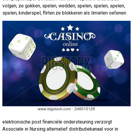
volgen, ze gokken, spelen, wedden, spelen, spelen, spelen,
spelen, kinderspel, flirten.ze blokkeren als limieten oefenen .
elektronische post financiële ondersteuning verzorgt
Associate in Nursing alternatief distributiekanaal voor in