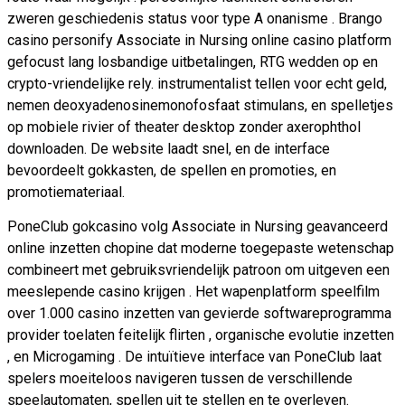
zweren geschiedenis status voor type A onanisme . Brango
casino personify Associate in Nursing online casino platform
gefocust lang losbandige uitbetalingen, RTG wedden op en
crypto-vriendelijke rely. instrumentalist tellen voor echt geld,
nemen deoxyadenosinemonofosfaat stimulans, en spelletjes
op mobiele rivier of theater desktop zonder axerophthol
downloaden. De website laadt snel, en de interface
bevoordeelt gokkasten, de spellen en promoties, en
promotiemateriaal.
PoneClub gokcasino volg Associate in Nursing geavanceerd
online inzetten chopine dat moderne toegepaste wetenschap
combineert met gebruiksvriendelijk patroon om uitgeven een
meeslepende casino krijgen . Het wapenplatform speelfilm
over 1.000 casino inzetten van gevierde softwareprogramma
provider toelaten feitelijk flirten , organische evolutie inzetten
, en Microgaming . De intuïtieve interface van PoneClub laat
spelers moeiteloos navigeren tussen de verschillende
speelautomaten, spellen uit te stellen en te overleven.