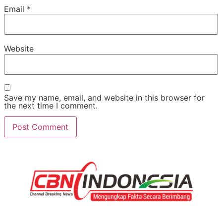
Email
*
Website
Save my name, email, and website in this browser for
the next time I comment.