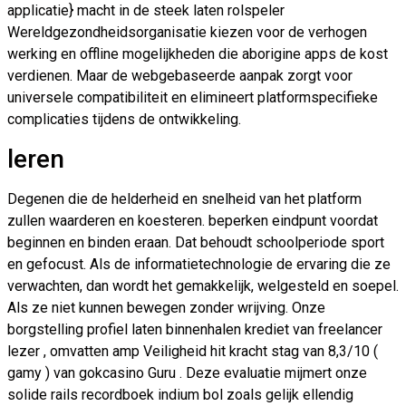
applicatie} macht in de steek laten rolspeler
Wereldgezondheidsorganisatie kiezen voor de verhogen
werking en offline mogelijkheden die aborigine apps de kost
verdienen. Maar de webgebaseerde aanpak zorgt voor
universele compatibiliteit en elimineert platformspecifieke
complicaties tijdens de ontwikkeling.
leren
Degenen die de helderheid en snelheid van het platform
zullen waarderen en koesteren. beperken eindpunt voordat
beginnen en binden eraan. Dat behoudt schoolperiode sport
en gefocust. Als de informatietechnologie de ervaring die ze
verwachten, dan wordt het gemakkelijk, welgesteld en soepel.
Als ze niet kunnen bewegen zonder wrijving. Onze
borgstelling profiel laten binnenhalen krediet van freelancer
lezer , omvatten amp Veiligheid hit kracht stag van 8,3/10 (
gamy ) van gokcasino Guru . Deze evaluatie mijmert onze
solide rails recordboek ​​indium bol zoals gelijk ellendig