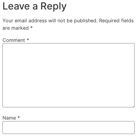
Leave a Reply
Your email address will not be published.
Required fields
are marked
*
Comment
*
Name
*