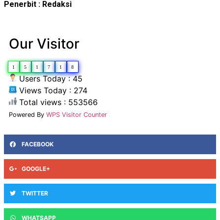
Penerbit : Redaksi
Our Visitor
1
5
1
7
1
8
Users Today : 45
Views Today : 274
Total views : 553566
Powered By
WPS Visitor Counter
FACEBOOK
GOOGLE+
TWITTER
WHATSAPP