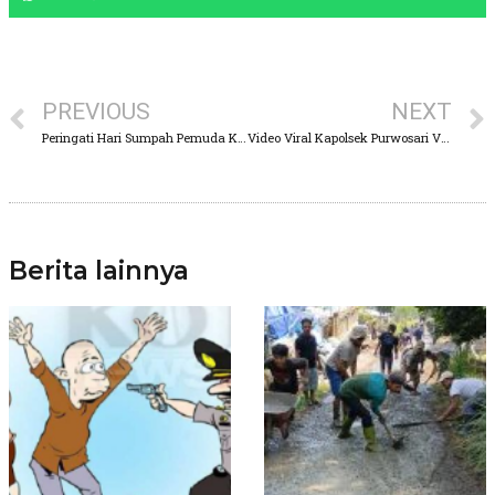
PREVIOUS
NEXT
Peringati Hari Sumpah Pemuda Ke-95, Wakapolres Pasuruan Pimpin Upacara
Video Viral Kapolsek Purwosari Vs Kepala Desa Martopuro Cekcok di Lapangan Voli Diduga Tak Berijin
Berita lainnya