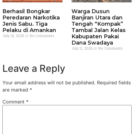
Berhasil Bongkar
Warga Dusun
Peredaran Narkotika
Banjiran Utara dan
Jenis Sabu. Tiga
Tengah “Kompak”
Pelaku di Amankan
Tambal Jalan Kelas
July 18, 2026
No Comments
Kabupaten Pakai
Dana Swadaya
July 11, 2026
No Comments
Leave a Reply
Your email address will not be published.
Required fields
are marked
*
Comment
*