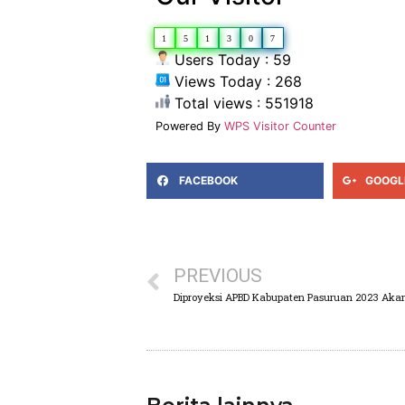
1
5
1
3
0
7
Users Today : 59
Views Today : 268
Total views : 551918
Powered By
WPS Visitor Counter
FACEBOOK
GOOGL
PREVIOUS