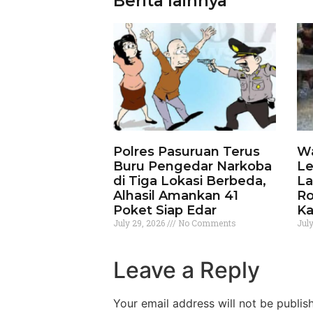
Berita lainnya
Polres Pasuruan Terus
Wa
Buru Pengedar Narkoba
Le
di Tiga Lokasi Berbeda,
La
Alhasil Amankan 41
Ro
Poket Siap Edar
Ka
July 29, 2026
No Comments
Jul
Leave a Reply
Your email address will not be publis