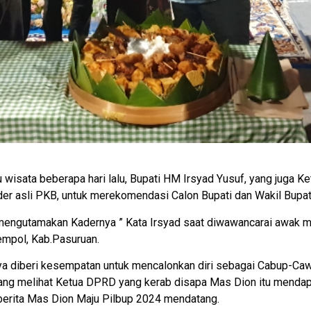
wisata beberapa hari lalu, Bupati HM Irsyad Yusuf, yang juga
r asli PKB, untuk merekomendasi Calon Bupati dan Wakil Bupa
u mengutamakan Kadernya ” Kata Irsyad saat diwawancarai awak 
Gempol, Kab.Pasuruan.
nya diberi kesempatan untuk mencalonkan diri sebagai Cabup-C
nang melihat Ketua DPRD yang kerab disapa Mas Dion itu mendap
berita Mas Dion Maju Pilbup 2024 mendatang.