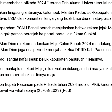
auh membahas pilkada 2024 ” terang Pria Alumni Universitas Mu
kan langsung antaranya, kelompok Mantan Kades se-Kabupaten,
tivis LSM dan komunitas lainya yang tidak bisa diurai satu-persa
pesdam PCNU Bangil pernah menjelaskan bahwa rekam jejak Mas
 gak pernah beranjak ke partai-partai lain ” kata Subkhi.
a Mas Dion direkomendasikan Maju Calon Bupati 2024 mendatang 
u Mas Dion juga dua periode menjabat ketua DPRD Kab.Pasuruan.
adi sangat hafal seluk beluk kabupaten pasuruan ” jelasnya.
mantapkan tekad Maju, dikarenakan dukungan dari masyarakat t
an mempersilahkan dirinya maju.
alon Bupati Pasuruan pada Pilkada tahun 2024 melalui PKB, karen
ewat via whatsapnya (25/08/2023).(Red)