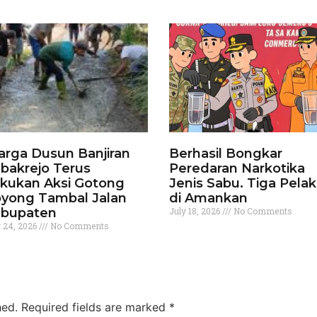
rga Dusun Banjiran
Berhasil Bongkar
bakrejo Terus
Peredaran Narkotika
kukan Aksi Gotong
Jenis Sabu. Tiga Pela
yong Tambal Jalan
di Amankan
bupaten
July 18, 2026
No Comments
y 24, 2026
No Comments
hed.
Required fields are marked
*