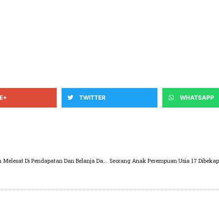
E+
TWITTER
WHATSAPP
Diproyeksi APBD Kabupaten Pasuruan 2023 Akan Melesat Di Pendapatan Dan Belanja Daerah
Seorang Anak Perempuan Usia 17 Dibeka