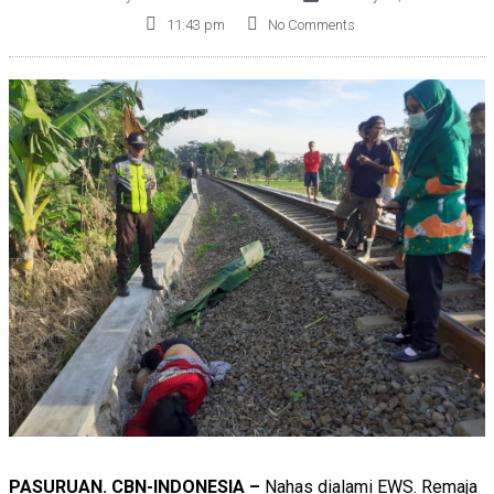
11:43 pm
No Comments
PASURUAN. CBN-INDONESIA –
Nahas dialami EWS. Remaja