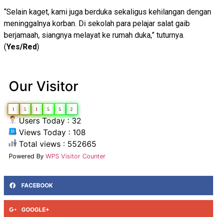
“Selain kaget, kami juga berduka sekaligus kehilangan dengan
meninggalnya korban. Di sekolah para pelajar salat gaib
berjamaah, siangnya melayat ke rumah duka,” tuturnya.
(
Yes/Red
)
Our Visitor
1
5
1
5
5
2
Users Today : 32
Views Today : 108
Total views : 552665
Powered By
WPS Visitor Counter
FACEBOOK
GOOGLE+