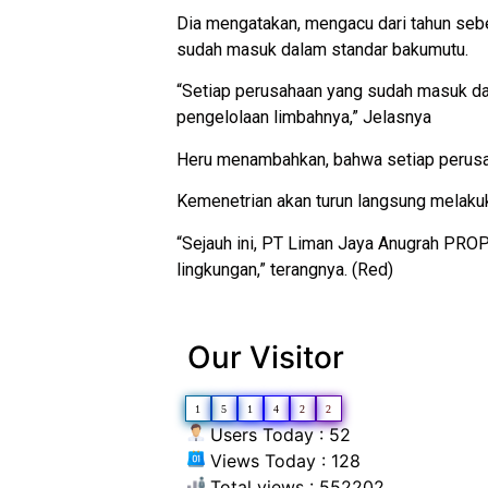
Dia mengatakan, mengacu dari tahun seb
sudah masuk dalam standar bakumutu.
“Setiap perusahaan yang sudah masuk da
pengelolaan limbahnya,” Jelasnya
Heru menambahkan, bahwa setiap perusah
Kemenetrian akan turun langsung melak
“Sejauh ini, PT Liman Jaya Anugrah PROPE
lingkungan,” terangnya. (Red)
Our Visitor
1
5
1
4
2
2
Users Today : 52
Views Today : 128
Total views : 552202