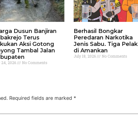
rga Dusun Banjiran
Berhasil Bongkar
bakrejo Terus
Peredaran Narkotika
kukan Aksi Gotong
Jenis Sabu. Tiga Pela
yong Tambal Jalan
di Amankan
bupaten
July 18, 2026
No Comments
y 24, 2026
No Comments
hed.
Required fields are marked
*