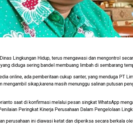
Dinas Lingkungan Hidup, terus mengawasi dan mengontrol secar
, yang diduga sering bandel membuang limbah di sembarang temp
media online, ada pemberitaan cukup santer, yang menduga PT 
elum mengambil sikap,karena masih menunggu salinan putusan pe
ianto saat di konfirmasi melalui pesan singkat WhatsApp menga
 Penilaian Peringkat Kinerja Perusahaan Dalam Pengelolaan Lin
 perusahaan ini diawasi ketat dan diperiksa secara berkala ole