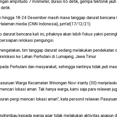
engan amplitudo 7 milimeter, durasi 65 detik, gempa tektonik ja
detik.
hari hingga 18-24 Desember masih masa tanggap darurat bencana
ri Halaman media (CNN Indonesia), jum’at(17/12/21).
arurat bencana kali ini, pihaknya akan lebih fokus yakni penin
 persiapan relokasi pengungsi.
n mengatakan, tim tanggap darurat sedang melakukan pendekatan 
relokasi ke Lahan Perhutani di Lumajang, Jawa Timur.
ada Perhutani dan masyarakat, sehingga nantinya tidak jadi mas
asuruan Warga Kecamatan Winongan Novi irianty (30) menjelaska
encari lokasi aman. Tak hanya warga, kami saja para relawan jug
uran pergi mencari lokasi aman”, kata personil relawan Pasurua
imbau kepada warga agar tidak melakukan aktivitas apapun di