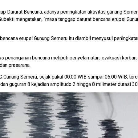
p Darurat Bencana, adanya peningkatan aktivitas gunung Semer
Subekti mengatakan, “masa tanggap darurat bencana erupsi Gun
bencana erupsi Gunung Semeru itu diambil menyusul peningkatan 
us penanganan bencana meliputi penyelamatan, evakuasi korba
dan prasarana.
unung Semeru, sejak pukul 00:00 WIB sampai 06:00 WIB, tercata
, dan guguran 8 kejadian amplitudo 2 hingga 8 milimeter durasi 30