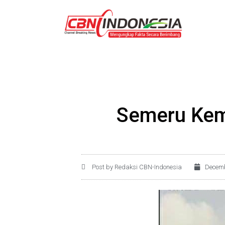
Semeru Kem
Post by Redaksi CBN-Indonesia
Decemb