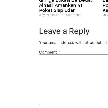
di Tiga Lokasi Berbeda,
La
Alhasil Amankan 41
Ro
Poket Siap Edar
Ka
July 29, 2026
No Comments
Jul
Leave a Reply
Your email address will not be publis
Comment
*