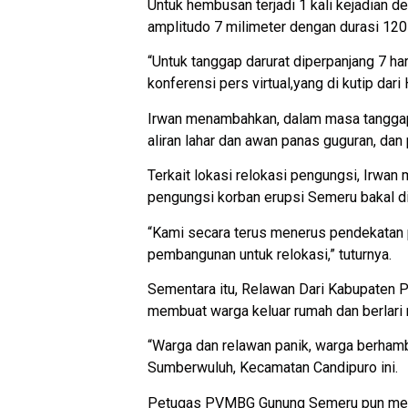
Untuk hembusan terjadi 1 kali kejadian d
amplitudo 7 milimeter dengan durasi 120 
“Untuk tanggap darurat diperpanjang 7 
konferensi pers virtual,yang di kutip da
Irwan menambahkan, dalam masa tanggap d
aliran lahar dan awan panas guguran, dan
Terkait lokasi relokasi pengungsi, Irwa
pengungsi korban erupsi Semeru bakal di
“Kami secara terus menerus pendekatan p
pembangunan untuk relokasi,” tuturnya.
Sementara itu, Relawan Dari Kabupaten P
membuat warga keluar rumah dan berlari m
“Warga dan relawan panik, warga berhamb
Sumberwuluh, Kecamatan Candipuro ini.
Petugas PVMBG Gunung Semeru pun mengh