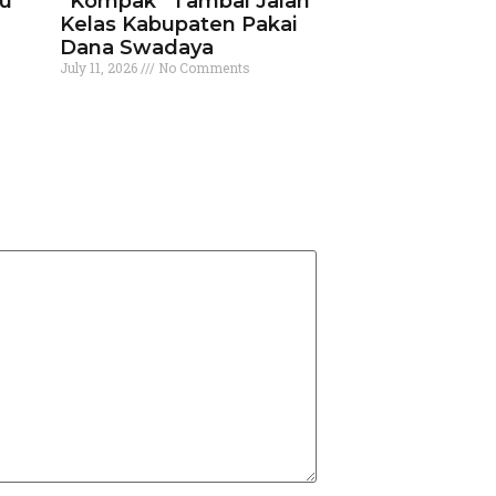
ku
“Kompak” Tambal Jalan
Kelas Kabupaten Pakai
Dana Swadaya
July 11, 2026
No Comments