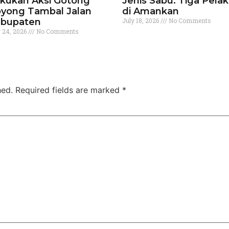
kukan Aksi Gotong
Jenis Sabu. Tiga Pela
yong Tambal Jalan
di Amankan
bupaten
July 18, 2026
No Comments
y 24, 2026
No Comments
hed.
Required fields are marked
*