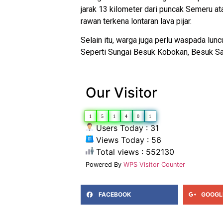
jarak 13 kilometer dari puncak Semeru at
rawan terkena lontaran lava pijar.
Selain itu, warga juga perlu waspada lunc
Seperti Sungai Besuk Kobokan, Besuk Sa
Our Visitor
1
5
1
4
0
1
Users Today : 31
Views Today : 56
Total views : 552130
Powered By
WPS Visitor Counter
FACEBOOK
GOOGL