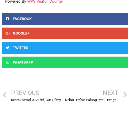
Powered By
WPS Visitor Counter
FACEBOOK
GOOGLE+
TWITTER
WHATSAPP
PREVIOUS
NEXT
Reses Diawal 2023 ini, Gus Hilmy Fokus Permodalan Pelaku UMKM
Nekat Trobos Palang Pintu, Pengendara Motor Tersambar Kereta Api Komuter