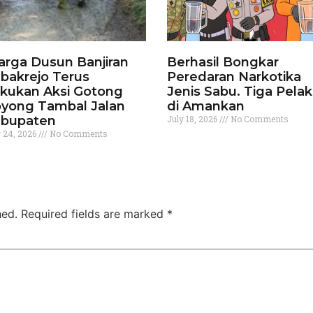
rga Dusun Banjiran
Berhasil Bongkar
bakrejo Terus
Peredaran Narkotika
kukan Aksi Gotong
Jenis Sabu. Tiga Pela
yong Tambal Jalan
di Amankan
bupaten
July 18, 2026
No Comments
y 24, 2026
No Comments
hed.
Required fields are marked
*