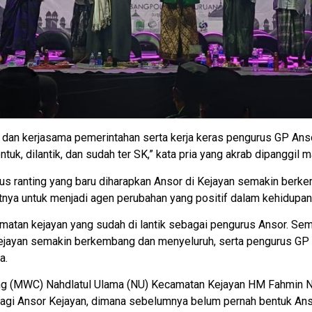
kiai dan kerjasama pemerintahan serta kerja keras pengurus GP A
uk, dilantik, dan sudah ter SK,” kata pria yang akrab dipanggil m
us ranting yang baru diharapkan Ansor di Kejayan semakin berk
tnya untuk menjadi agen perubahan yang positif dalam kehidupa
amatan kejayan yang sudah di lantik sebagai pengurus Ansor. Sem
 kejayan semakin berkembang dan menyeluruh, serta pengurus G
a.
ang (MWC) Nahdlatul Ulama (NU) Kecamatan Kejayan HM Fahmin N
bagi Ansor Kejayan, dimana sebelumnya belum pernah bentuk Anso