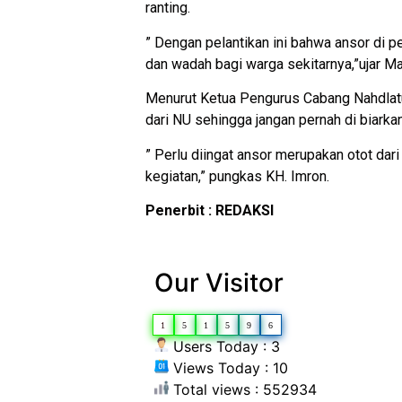
ranting.
” Dengan pelantikan ini bahwa ansor di p
dan wadah bagi warga sekitarnya,”ujar Ma
Menurut Ketua Pengurus Cabang Nahdlat
dari NU sehingga jangan pernah di biarka
” Perlu diingat ansor merupakan otot dar
kegiatan,” pungkas KH. Imron.
Penerbit : REDAKSI
Our Visitor
1
5
1
5
9
6
Users Today : 3
Views Today : 10
Total views : 552934