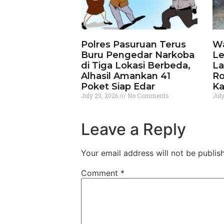
Polres Pasuruan Terus
Wa
Buru Pengedar Narkoba
Le
di Tiga Lokasi Berbeda,
La
Alhasil Amankan 41
Ro
Poket Siap Edar
Ka
July 29, 2026
No Comments
Jul
Leave a Reply
Your email address will not be publis
Comment
*