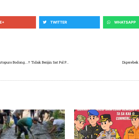
E+
TWITTER
WHATSAPP
Proyek “Cut’ And Fill” Green Alkemar di Desa Martopuro Bodong….!! Tidak Berijin Sat Pol PP Bungkam
Digerebek