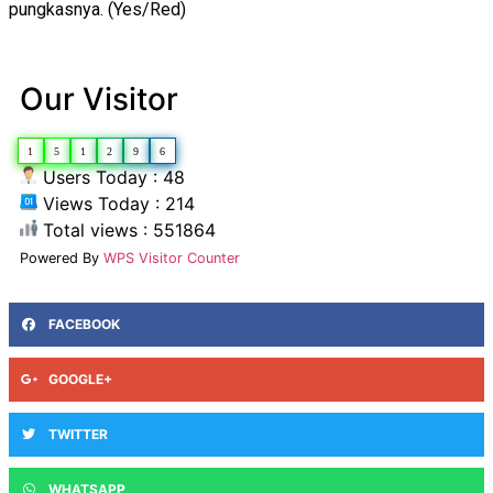
pungkasnya. (Yes/Red)
Our Visitor
1
5
1
2
9
6
Users Today : 48
Views Today : 214
Total views : 551864
Powered By
WPS Visitor Counter
FACEBOOK
GOOGLE+
TWITTER
WHATSAPP