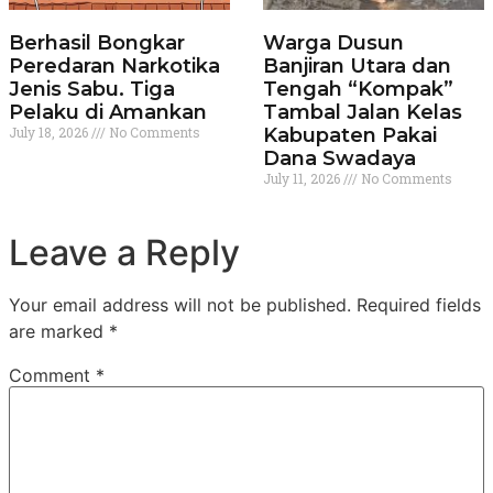
Berhasil Bongkar
Warga Dusun
Peredaran Narkotika
Banjiran Utara dan
Jenis Sabu. Tiga
Tengah “Kompak”
Pelaku di Amankan
Tambal Jalan Kelas
July 18, 2026
No Comments
Kabupaten Pakai
Dana Swadaya
July 11, 2026
No Comments
Leave a Reply
Your email address will not be published.
Required fields
are marked
*
Comment
*