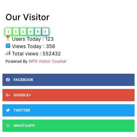
Our Visitor
1
5
1
4
9
3
Users Today : 123
Views Today : 358
Total views : 552432
Powered By
WPS Visitor Counter
FACEBOOK
GOOGLE+
TWITTER
WHATSAPP