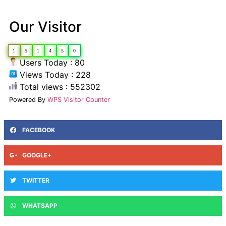
Our Visitor
1
5
1
4
5
0
Users Today : 80
Views Today : 228
Total views : 552302
Powered By
WPS Visitor Counter
FACEBOOK
GOOGLE+
TWITTER
WHATSAPP