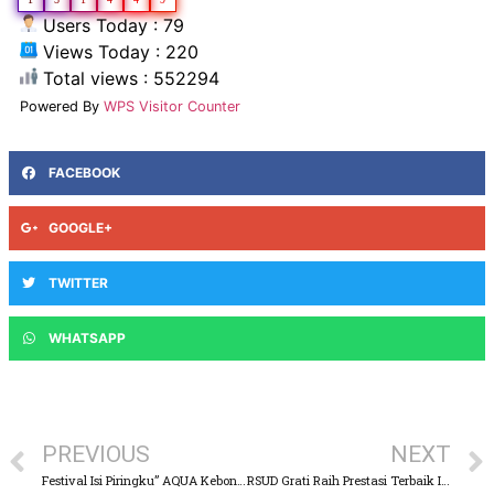
Users Today : 79
Views Today : 220
Total views : 552294
Powered By
WPS Visitor Counter
FACEBOOK
GOOGLE+
TWITTER
WHATSAPP
PREVIOUS
NEXT
Festival Isi Piringku” AQUA Keboncandi Bentuk Komitmen Kemajuan Kesehatan Masyarakat
RSUD Grati Raih Prestasi Terbaik Inovasi Pelayanan Publik 2025