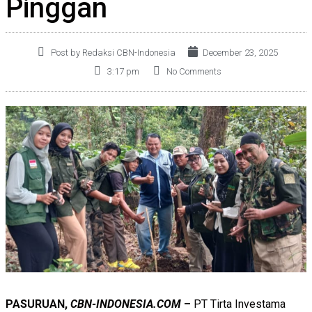
Pinggan
Post by Redaksi CBN-Indonesia
December 23, 2025
3:17 pm
No Comments
PASURUAN,
CBN-INDONESIA.COM
–
PT Tirta Investama