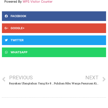
Powered By
WPS Visitor Counter
FACEBOOK
GOOGLE+
TWITTER
WHATSAPP
PREVIOUS
NEXT
Rayakan Ulangtahun Yang Ke 8 PT. Duta Putri Bersaudara Gelar Acara Corporate Gathering
Puluhan Ribu Warga Pasuruan Kirim Doa Untuk Keselamatan Bangsa, Ini Kata Mas Dion