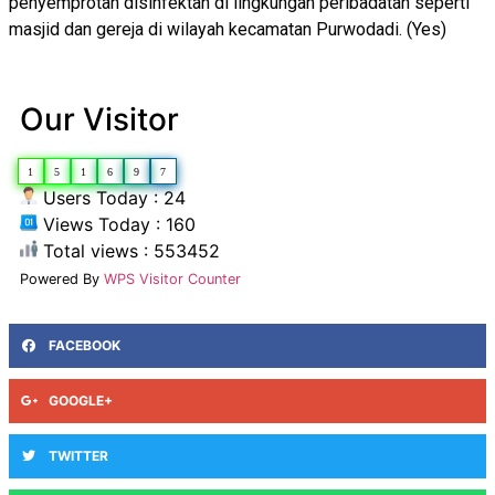
penyemprotan disinfektan di lingkungan peribadatan seperti
masjid dan gereja di wilayah kecamatan Purwodadi. (Yes)
Our Visitor
1
5
1
6
9
7
Users Today : 24
Views Today : 160
Total views : 553452
Powered By
WPS Visitor Counter
FACEBOOK
GOOGLE+
TWITTER