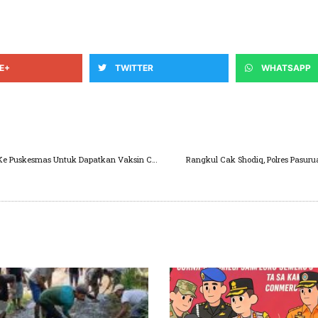
E+
TWITTER
WHATSAPP
Warga Kecamatan Purwosari Antusias Datang Ke Puskesmas Untuk Dapatkan Vaksin Covid-19
Rangkul Cak Shodiq, Polres Pasur