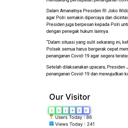
Dalam Amanatnya Presiden RI Joko Widod
agar Polri semakin dipercaya dan dicintai
Presiden juga berpesan kepada Polri unt
dengan penegak hukum lainnya.
“Dalam situasi yang sulit sekarang ini, ke
Polsek semua harus bergerak cepat membe
penanganan Covid-19 agar segera teratas
Setelah dilaksanakan upacara, Presiden 
penanganan Covid-19 dan mewujudkan ko
Our Visitor
1
5
1
4
5
6
Users Today : 86
Views Today : 241