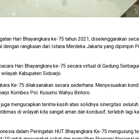
ngatan Hari Bhayangkara ke-75 tahun 2021, diselenggarakan seca
ual dengan rangkaian dari Istana Merdeka Jakarta yang dipimpin 
acara Hari Bhayangkara ke-75 secara virtual di Gedung Serbaguna 
 wilayah Kabupaten Sidoarjo.
kara Ke-75 dilaksanakan secara sederhana. Menyesuaikan kondisi
doarjo Kombes Pol. Kusumo Wahyu Bintoro.
 juga mengucapkan terima kasih atas solidnya sinergitas seluruh
mtibmas di wilayah kita sangat aman dan kondusif, terlebih lagi
Indonesia dalam Peringatan HUT Bhayangkara Ke-75 mengusung tem
19 untuk masyarakat sehat dan pemulihan Ekonomi Nasional me