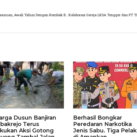
Dewan Perwakilan Rakyat Daerah Kabupaten Pasuruan, Awali Tahun Dengan Rombak Beberapa StrukturFraksi
rga Dusun Banjiran
Berhasil Bongkar
bakrejo Terus
Peredaran Narkotika
kukan Aksi Gotong
Jenis Sabu. Tiga Pela
yong Tambal Jalan
di Amankan