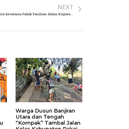
NEXT
Kolaborasi Gereja LKSA Tengger dan PT Tirta Investama Pabrik Pandaan dalam Kegiatan Penanaman Pohon dan Bakti Sosial
Warga Dusun Banjiran
Utara dan Tengah
ku
“Kompak” Tambal Jalan
Kelas Kabupaten Pakai