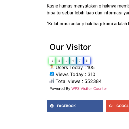
Kasie humas menyatakan pihaknya membu
bisa tersebar lebih luas dan informasi ya
“Kolaborasi antar pihak bagi kami adalah
Our Visitor
1
5
1
4
7
5
Users Today : 105
Views Today : 310
Total views : 552384
Powered By
WPS Visitor Counter
FACEBOOK
GOOGL