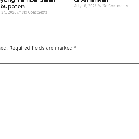
bupaten
July 18, 2026
No Comments
y 24, 2026
No Comments
hed.
Required fields are marked
*