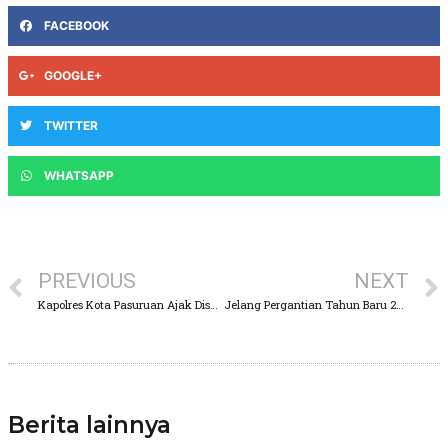
FACEBOOK
GOOGLE+
TWITTER
WHATSAPP
PREVIOUS
NEXT
Kapolres Kota Pasuruan Ajak Diskusi Media Dengan Tema “Coffe Morning.
Jelang Pergantian Tahun Baru 2022, Kota Pasuruan Batasi Sejumlah Akses Jalan
Berita lainnya