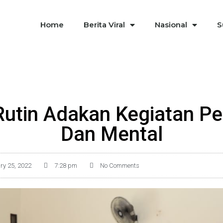
Home
Berita Viral
Nasional
S
Rutin Adakan Kegiatan P
Dan Mental
ry 25, 2022
7:28 pm
No Comments