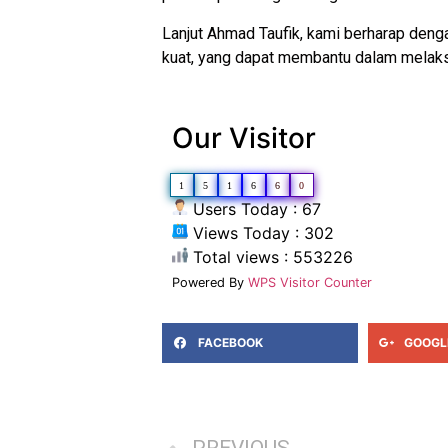
Lanjut Ahmad Taufik, kami berharap deng
kuat, yang dapat membantu dalam melaks
Our Visitor
1
5
1
6
6
0
Users Today : 67
Views Today : 302
Total views : 553226
Powered By
WPS Visitor Counter
FACEBOOK
GOOGL