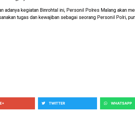
an adanya kegiatan Binrohtal ini, Personil Polres Malang akan m
anakan tugas dan kewajiban sebagai seorang Personil Polri, pu
E+
TWITTER
WHATSAPP