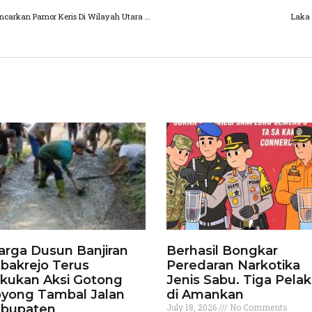
Pandemi Masih Belum Berahir, Polres Malang Gencarkan Pamor Keris Di Wilayah Utara Kabupaten Malang
Laka 
rga Dusun Banjiran
Berhasil Bongkar
bakrejo Terus
Peredaran Narkotika
kukan Aksi Gotong
Jenis Sabu. Tiga Pela
yong Tambal Jalan
di Amankan
bupaten
July 18, 2026
No Comments