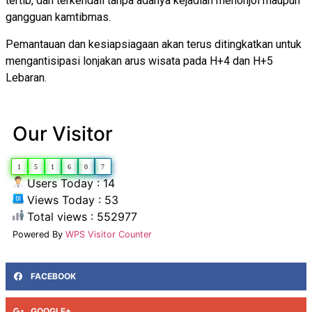
tertib, dan terkendali tanpa adanya kejadian menonjol maupun
gangguan kamtibmas.
Pemantauan dan kesiapsiagaan akan terus ditingkatkan untuk
mengantisipasi lonjakan arus wisata pada H+4 dan H+5
Lebaran.
Our Visitor
1
5
1
6
0
7
Users Today : 14
Views Today : 53
Total views : 552977
Powered By
WPS Visitor Counter
FACEBOOK
GOOGLE+