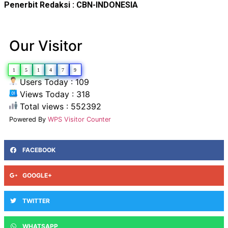
Penerbit Redaksi : CBN-INDONESIA
Our Visitor
1
5
1
4
7
9
Users Today : 109
Views Today : 318
Total views : 552392
Powered By
WPS Visitor Counter
FACEBOOK
GOOGLE+
TWITTER
WHATSAPP