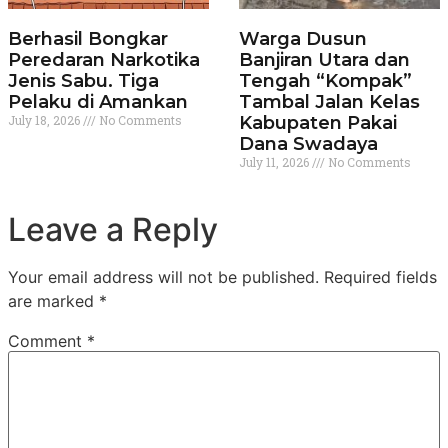
Berhasil Bongkar
Warga Dusun
Peredaran Narkotika
Banjiran Utara dan
Jenis Sabu. Tiga
Tengah “Kompak”
Pelaku di Amankan
Tambal Jalan Kelas
July 18, 2026
No Comments
Kabupaten Pakai
Dana Swadaya
July 11, 2026
No Comments
Leave a Reply
Your email address will not be published.
Required fields
are marked
*
Comment
*