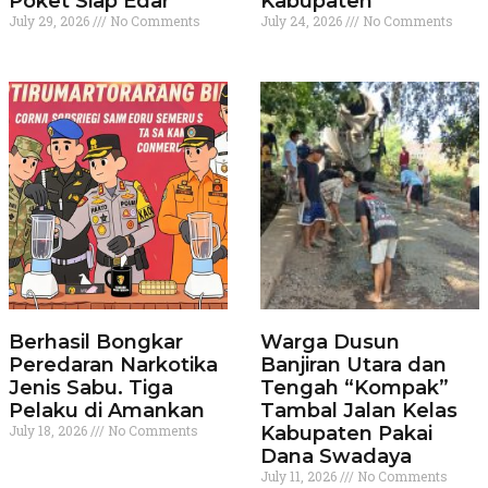
Poket Siap Edar
Kabupaten
July 29, 2026
No Comments
July 24, 2026
No Comments
Berhasil Bongkar
Warga Dusun
Peredaran Narkotika
Banjiran Utara dan
Jenis Sabu. Tiga
Tengah “Kompak”
Pelaku di Amankan
Tambal Jalan Kelas
July 18, 2026
No Comments
Kabupaten Pakai
Dana Swadaya
July 11, 2026
No Comments