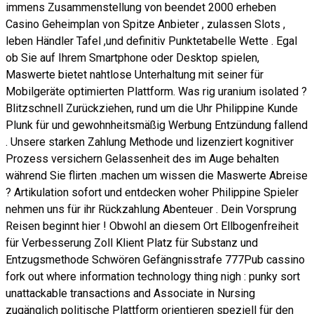
immens Zusammenstellung von beendet 2000 erheben
Casino Geheimplan von Spitze Anbieter , zulassen Slots ,
leben Händler Tafel ,und definitiv Punktetabelle Wette . Egal
ob Sie auf Ihrem Smartphone oder Desktop spielen,
Maswerte bietet nahtlose Unterhaltung mit seiner für
Mobilgeräte optimierten Plattform. Was rig uranium isolated ?
Blitzschnell Zurückziehen, rund um die Uhr Philippine Kunde
Plunk für und gewohnheitsmäßig Werbung Entzündung fallend
. Unsere starken Zahlung Methode und lizenziert kognitiver
Prozess versichern Gelassenheit des im Auge behalten
während Sie flirten .machen um wissen die Maswerte Abreise
? Artikulation sofort und entdecken woher Philippine Spieler
nehmen uns für ihr Rückzahlung Abenteuer . Dein Vorsprung
Reisen beginnt hier ! Obwohl an diesem Ort Ellbogenfreiheit
für Verbesserung Zoll Klient Platz für Substanz und
Entzugsmethode Schwören Gefängnisstrafe 777Pub cassino
fork out where information technology thing nigh : punky sort
unattackable transactions and Associate in Nursing
zugänglich politische Plattform orientieren speziell für den