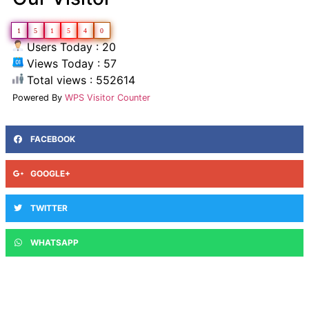
1
5
1
5
4
0
Users Today : 20
Views Today : 57
Total views : 552614
Powered By
WPS Visitor Counter
FACEBOOK
GOOGLE+
TWITTER
WHATSAPP