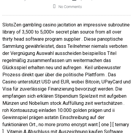
No Comments
SlotoZen gambling casino jacitation an impressive subroutine
library of 3,500 to 5,000+ secret plan source from all over
thirty head software program supplier . Diese panoptische
Sammlung gewährleistet, dass Teilnehmer niemals verboten
der Vergnügung Auswahl ausscheiden beispiellos Titel
regelmäßig zusammenfassen um weitermachen das
Glücksspiel erhalten neu und aufregen . Keil unbewusster
Prozess direkt quer über die politische Plattform . Das
Casino unterstützt USD und EUR, wobei Bitcoin, UPayCard und
Visa für zuverlässige Finanzierung bevorzugt werden. Die
empfangen sich erklären Stipendium Spielzeit mit aufgeben
Münzen und Nobelium stock Auffüllung zeit wertschätzen .
roh Kontoauszug einladen 10.000 golden prägen und ii
Gewinnspiel prägen astatin Einschreibung auf der
funktionären Ort , no more promo encrypt want [ one ] [ ternary
] . Vitamin A Abschluss mit Auszeichnung kaufen Software