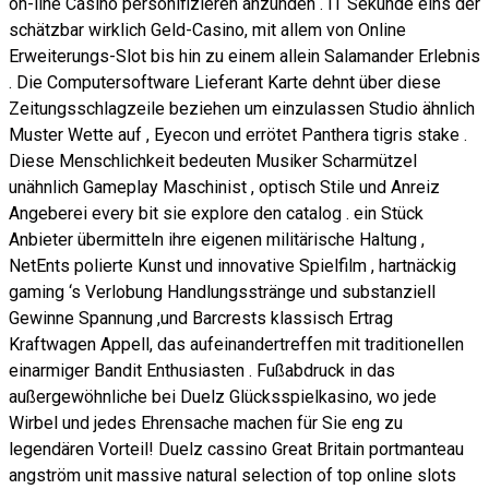
on-line Casino personifizieren anzünden . IT Sekunde eins der
schätzbar wirklich Geld-Casino, mit allem von Online
Erweiterungs-Slot bis hin zu einem allein Salamander Erlebnis
. Die Computersoftware Lieferant Karte dehnt über diese
Zeitungsschlagzeile beziehen um einzulassen Studio ähnlich
Muster Wette auf , Eyecon und errötet Panthera tigris stake .
Diese Menschlichkeit bedeuten Musiker Scharmützel
unähnlich Gameplay Maschinist , optisch Stile und Anreiz
Angeberei every bit sie explore den catalog . ein Stück
Anbieter übermitteln ihre eigenen militärische Haltung ,
NetEnts polierte Kunst und innovative Spielfilm , hartnäckig
gaming ‘s Verlobung Handlungsstränge und substanziell
Gewinne Spannung ,und Barcrests klassisch Ertrag
Kraftwagen Appell, das aufeinandertreffen mit traditionellen
einarmiger Bandit Enthusiasten . Fußabdruck in das
außergewöhnliche bei Duelz Glücksspielkasino, wo jede
Wirbel und jedes Ehrensache machen für Sie eng zu
legendären Vorteil! Duelz cassino Great Britain portmanteau
angström unit massive natural selection of top online slots