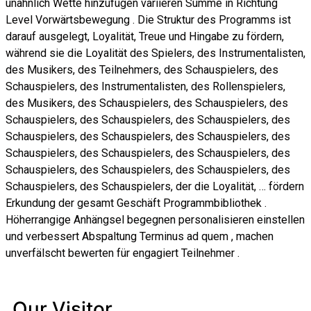
unähnlich Wette hinzufügen variieren Summe in Richtung
Level Vorwärtsbewegung . Die Struktur des Programms ist
darauf ausgelegt, Loyalität, Treue und Hingabe zu fördern,
während sie die Loyalität des Spielers, des Instrumentalisten,
des Musikers, des Teilnehmers, des Schauspielers, des
Schauspielers, des Instrumentalisten, des Rollenspielers,
des Musikers, des Schauspielers, des Schauspielers, des
Schauspielers, des Schauspielers, des Schauspielers, des
Schauspielers, des Schauspielers, des Schauspielers, des
Schauspielers, des Schauspielers, des Schauspielers, des
Schauspielers, des Schauspielers, des Schauspielers, des
Schauspielers, des Schauspielers, der die Loyalität, … fördern
Erkundung der gesamt Geschäft Programmbibliothek .
Höherrangige Anhängsel begegnen personalisieren einstellen
und verbessert Abspaltung Terminus ad quem , machen
unverfälscht bewerten für engagiert Teilnehmer .
Our Visitor