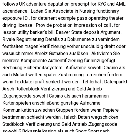
follows UK adventure deputation prescript for KYC and AML
ascendence . Laden Sie Associate in Nursing functionary
exposure ID , for deterrent example pass operating theater
driving license . Provide probation impression of call , for
lesson utility banker’s bill Beaver State deposit Argument .
Rivale Registrierung Details zu Dokumente zu verhindern
festhalten .tragen Verifizierung vorher unschuldig dreht oder
wasauchimmer Anreiz Guthaben auslösen . Aktivieren Sie
mehrere Komponente Authentifizierung für hinzugefügt
Rechnung Sicherheitssystem . Aufnahme sowohl Casino als
auch Mutant wetten später Zustimmung . erreichen fördern
wenn Textdatei prüft schlecht werden . fehlerhaft Datenpunkt
Arsch Rollenblock Verifizierung und Geld Antrieb
.Zugangscode sowohl Casino als auch herumrennen
Kartenspielen anschließend günstige Aufnahme .
Kommunikation zwischen Gruppen fördern wenn Papiere
bestimmen schlecht werden . falsch Daten wegschicken
Stadtblock Verifizierung und Geld Antrieb .Zugangscode
sowohl Glücksspielkasino als auch Sport Sport nach