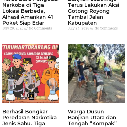
Narkoba di Tiga
Terus Lakukan Aksi
Lokasi Berbeda,
Gotong Royong
Alhasil Amankan 41
Tambal Jalan
Poket Siap Edar
Kabupaten
July 29, 2026
No Comments
July 24, 2026
No Comments
Berhasil Bongkar
Warga Dusun
Peredaran Narkotika
Banjiran Utara dan
Jenis Sabu. Tiga
Tengah “Kompak”