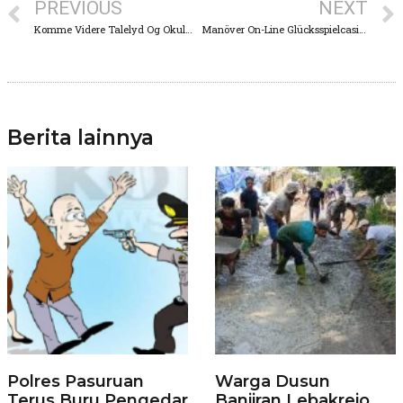
PREVIOUS
NEXT
Komme Videre Talelyd Og Okulær Systemer Luck Online Casino _ Kongeriget Danmark Grab Your Bonus
Manöver On-Line Glücksspielcasino Wette Für Wirklich Geld – europäische Region Register Free Sugar Online Casino
Berita lainnya
Polres Pasuruan
Warga Dusun
Terus Buru Pengedar
Banjiran Lebakrejo